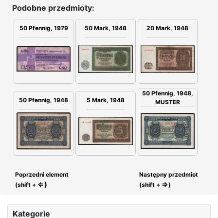
Podobne przedmioty:
50 Mark, 1948
20 Mark, 1948
50 Pfennig, 1979
50 Pfennig, 1948,
50 Pfennig, 1948
5 Mark, 1948
MUSTER
Poprzedni element
Następny przedmiot
⇐)
⇒
(shift +
(shift +
)
Kategorie