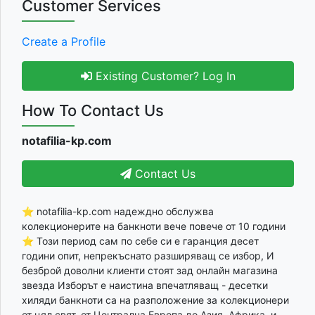
Customer Services
Create a Profile
Existing Customer? Log In
How To Contact Us
notafilia-kp.com
Contact Us
⭐ notafilia-kp.com надеждно обслужва
колекционерите на банкноти вече повече от 10 години
⭐ Този период сам по себе си е гаранция десет
години опит, непрекъснато разширяващ се избор, И
безброй доволни клиенти стоят зад онлайн магазина
звезда Изборът е наистина впечатляващ - десетки
хиляди банкноти са на разположение за колекционери
от цял свят, от Централна Европа до Азия, Африка, и