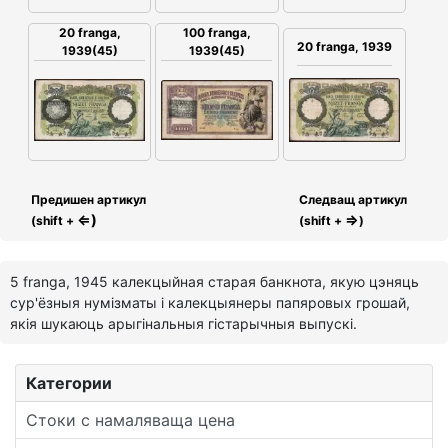
20 franga,
100 franga,
20 franga, 1939
1939(45)
1939(45)
Предишен артикул
Следващ артикул
⇐)
⇒
(shift +
(shift +
)
5 franga, 1945 калекцыйная старая банкнота, якую цэняць
сур'ёзныя нумізматы і калекцыянеры папяровых грошай,
якія шукаюць арыгінальныя гістарычныя выпускі.
Категории
Стоки с намаляваща цена