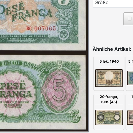
Größe:
Ähnliche Artikel:
5 
5 lek, 1940
20 franga,
1
1939(45)