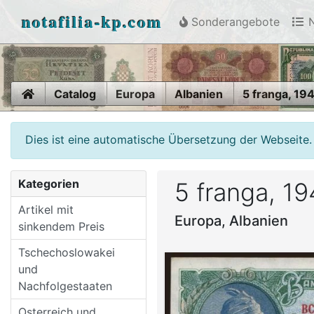
notafilia-kp.com
Sonderangebote
N
Home
Catalog
Europa
Albanien
5 franga, 19
Dies ist eine automatische Übersetzung der Webseite.
Kategorien
5 franga, 1
Artikel mit
Europa, Albanien
sinkendem Preis
Tschechoslowakei
und
Nachfolgestaaten
Osterreich und