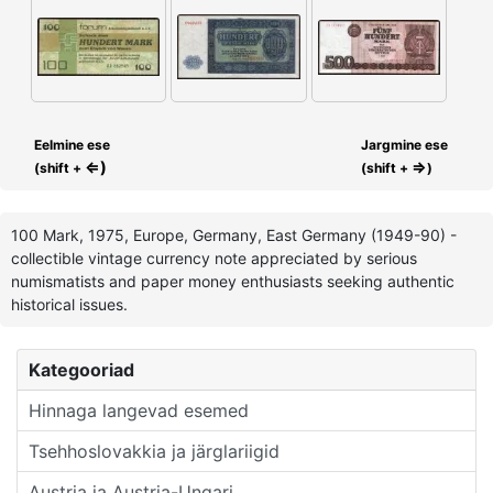
Eelmine ese
Jargmine ese
⇐)
⇒
(shift +
(shift +
)
100 Mark, 1975, Europe, Germany, East Germany (1949-90) -
collectible vintage currency note appreciated by serious
numismatists and paper money enthusiasts seeking authentic
historical issues.
Kategooriad
Hinnaga langevad esemed
Tsehhoslovakkia ja järglariigid
Austria ja Austria-Ungari