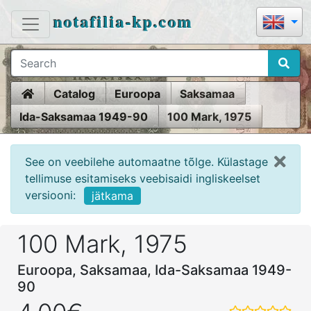
notafilia-kp.com
Home
Catalog
Euroopa
Saksamaa
Ida-Saksamaa 1949-90
100 Mark, 1975
See on veebilehe automaatne tõlge. Külastage
tellimuse esitamiseks veebisaidi ingliskeelset
versiooni:
jätkama
100 Mark, 1975
Euroopa, Saksamaa, Ida-Saksamaa 1949-
90