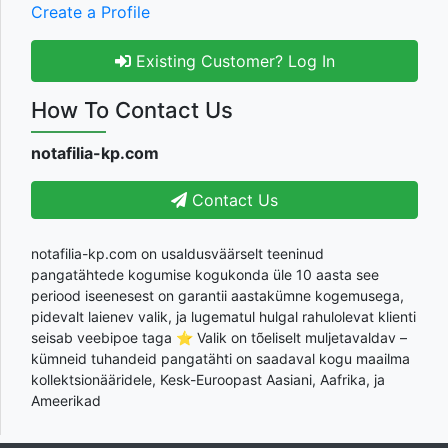
Create a Profile
Existing Customer? Log In
How To Contact Us
notafilia-kp.com
Contact Us
notafilia-kp.com on usaldusväärselt teeninud
pangatähtede kogumise kogukonda üle 10 aasta see
periood iseenesest on garantii aastakümne kogemusega,
pidevalt laienev valik, ja lugematul hulgal rahulolevat klienti
seisab veebipoe taga ⭐ Valik on tõeliselt muljetavaldav –
kümneid tuhandeid pangatähti on saadaval kogu maailma
kollektsionääridele, Kesk-Euroopast Aasiani, Aafrika, ja
Ameerikad