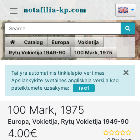
notafilia-kp.com
Home
Catalog
Europa
Vokietija
Rytų Vokietija 1949-90
100 Mark, 1975
Tai yra automatinis tinklalapio vertimas.
Apsilankykite svetaines angliskaja versija kad
pateiktumete uzsakyma:
tęsti
100 Mark, 1975
Europa, Vokietija, Rytų Vokietija 1949-90
4.00€