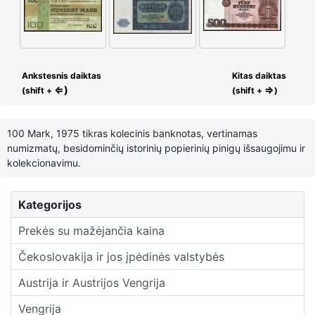
Ankstesnis daiktas
Kitas daiktas
⇐)
⇒
(shift +
(shift +
)
100 Mark, 1975 tikras kolecinis banknotas, vertinamas
numizmatų, besidominčių istorinių popierinių pinigų išsaugojimu ir
kolekcionavimu.
Kategorijos
Prekės su mažėjančia kaina
Čekoslovakija ir jos įpėdinės valstybės
Austrija ir Austrijos Vengrija
Vengrija