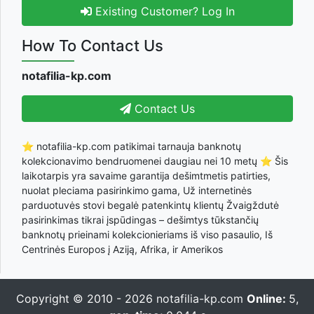
Existing Customer? Log In
How To Contact Us
notafilia-kp.com
Contact Us
⭐ notafilia-kp.com patikimai tarnauja banknotų
kolekcionavimo bendruomenei daugiau nei 10 metų ⭐ Šis
laikotarpis yra savaime garantija dešimtmetis patirties,
nuolat pleciama pasirinkimo gama, Už internetinės
parduotuvės stovi begalė patenkintų klientų Žvaigždutė
pasirinkimas tikrai įspūdingas – dešimtys tūkstančių
banknotų prieinami kolekcionieriams iš viso pasaulio, Iš
Centrinės Europos į Aziją, Afrika, ir Amerikos
Copyright © 2010 - 2026
notafilia-kp.com
Online:
5,