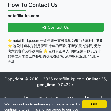
How To Contact Us
notafilia-kp.com
Contact Us
⭐ notafilia-kp.com 十多年来一直可靠地为纸币收藏社区服务
⭐ 这段时间本身就是保证 十年的经验, 不断扩展的选择, 无数
满意的客户支持该网店 ⭐ 选择真正令人印象深刻 – 数以万计
的钞票为来自世界各地的收藏者提供, 从中欧到亚洲, 非洲, 和
美洲
Copyright © 2010 - 2026
notafilia-kp.com
Online:
35,
gen_time:
0.0422 s
Български
|
Dansk
|
Deutsch
|
Eesti
|
Ελληνικά
|
English
|
Español
|
Français
|
Hrvatski
|
Italiano
|
Latviešu
|
Lietuvių
|
We use cookies to enhance your experience. By
OK!
Magyar
|
Nederlands
|
Polski
|
Português
|
Română
|
Pусский
|
continuing to visit this site you agree to our use