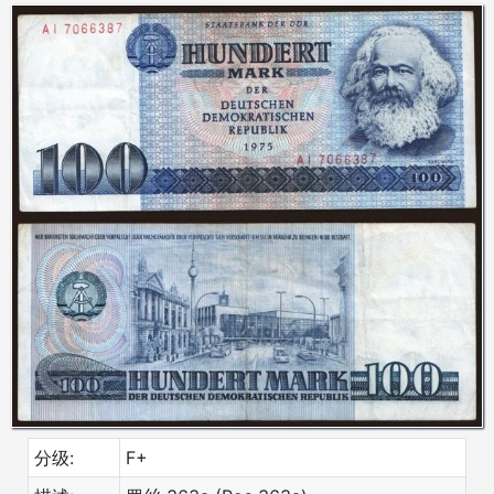
分级:
F+