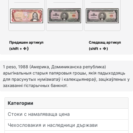
Предишен артикул
Следващ артикул
⇐)
⇒
(shift +
(shift +
)
1 peso, 1988 (Америка, Доминиканска република)
арыгінальныя старыя папяровыя грошы, якія падыходзяць
для прасунутых нумізматаў і калекцыянераў, зацікаўленых у
захаванні гістарычных банкнот.
Категории
Стоки с намаляваща цена
Чехословакия и наследници държави