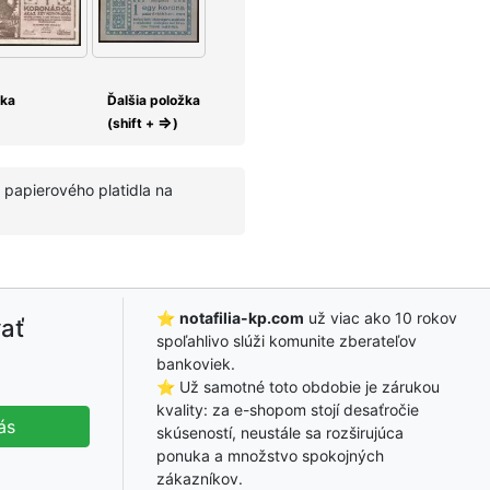
žka
Ďalšia položka
⇒
(shift +
)
 papierového platidla na
⭐
notafilia-kp.com
už viac ako 10 rokov
ať
spoľahlivo slúži komunite zberateľov
bankoviek.
⭐ Už samotné toto obdobie je zárukou
kvality: za e-shopom stojí desaťročie
ás
skúseností, neustále sa rozširujúca
ponuka a množstvo spokojných
zákazníkov.