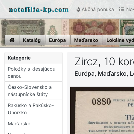
notafilia-kp.com
Akčná ponuka
Nov
Home
Katalóg
Európa
Maďarsko
Lokálne vy
Kategórie
Zircz, 10 ko
Položky s klesajúcou
Európa, Maďarsko, L
cenou
Česko-Slovensko a
nástupní­cke štáty
Rakúsko a Rakúsko-
Uhorsko
Maďarsko