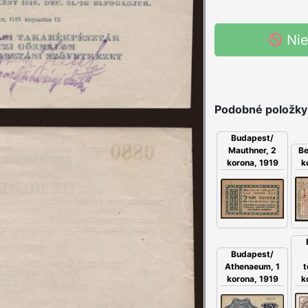
Nie
Podobné položky
Budapest/
Be
Mauthner, 2
k
korona, 1919
Budapest/
t
Athenaeum, 1
k
korona, 1919