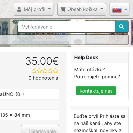
Môj profil
Obsah košíka
Help Desk
35.00€
Máte otázku?
Potrebujete pomoc?
0 hodnotenia
Kontaktuje nás
aUNC-(0-)
135 x 84 mm
Buďte prví! Prihláste sa
na náš kanál, aby ste
nezmeškali novinky z
Sledovanie