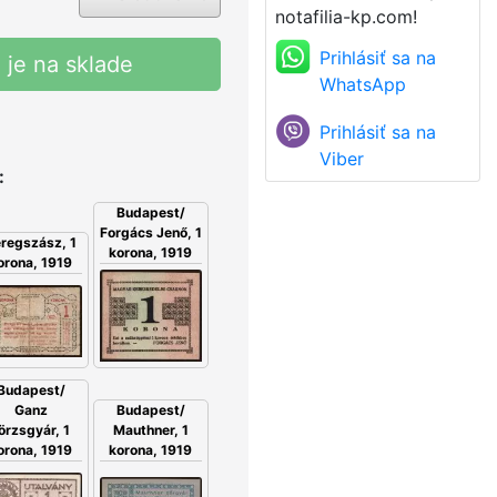
notafilia-kp.com!
Prihlásiť sa na
 je na sklade
WhatsApp
Prihlásiť sa na
Viber
:
Budapest/
Forgács Jenő, 1
regszász, 1
korona, 1919
orona, 1919
Budapest/
Ganz
Budapest/
örzsgyár, 1
Mauthner, 1
orona, 1919
korona, 1919