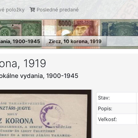
é položky
Posledné predané
dania, 1900-1945
Zircz, 10 korona, 1919
rona, 1919
okálne vydania, 1900-1945
Stav:
Popis:
Veľkosť: