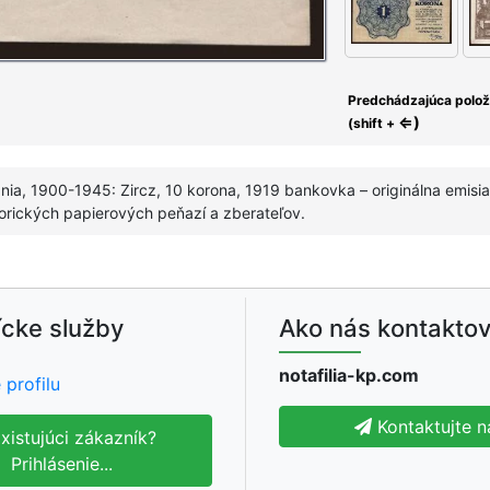
Predchádzajúca polo
⇐)
(shift +
ia, 1900-1945: Zircz, 10 korona, 1919 bankovka – originálna emisia
torických papierových peňazí a zberateľov.
cke služby
Ako nás kontaktov
notafilia-kp.com
 profilu
Kontaktujte n
xistujúci zákazník?
Prihlásenie...