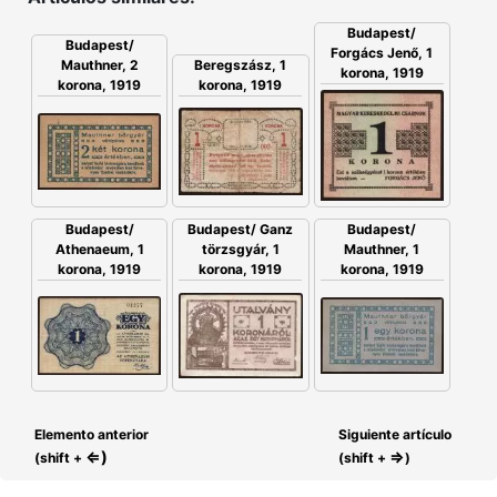
Budapest/
Budapest/
Forgács Jenő, 1
Mauthner, 2
Beregszász, 1
korona, 1919
korona, 1919
korona, 1919
Budapest/
Budapest/ Ganz
Budapest/
Athenaeum, 1
törzsgyár, 1
Mauthner, 1
korona, 1919
korona, 1919
korona, 1919
Elemento anterior
Siguiente artículo
⇐)
⇒
(shift +
(shift +
)