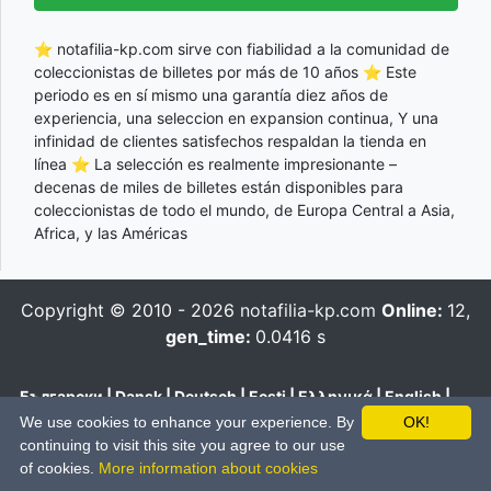
⭐ notafilia-kp.com sirve con fiabilidad a la comunidad de
coleccionistas de billetes por más de 10 años ⭐ Este
periodo es en sí mismo una garantía diez años de
experiencia, una seleccion en expansion continua, Y una
infinidad de clientes satisfechos respaldan la tienda en
línea ⭐ La selección es realmente impresionante –
decenas de miles de billetes están disponibles para
coleccionistas de todo el mundo, de Europa Central a Asia,
Africa, y las Américas
Copyright © 2010 - 2026
notafilia-kp.com
Online:
12,
gen_time:
0.0416 s
Български
|
Dansk
|
Deutsch
|
Eesti
|
Ελληνικά
|
English
|
Español
|
Français
|
Hrvatski
|
Italiano
|
Latviešu
|
Lietuvių
|
We use cookies to enhance your experience. By
OK!
Magyar
|
Nederlands
|
Polski
|
Português
|
Română
|
Pусский
|
continuing to visit this site you agree to our use
Slovenčina
|
Slovenski
|
Suomi
|
Svenska
|
Українська
|
中文
of cookies.
More information about cookies