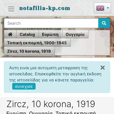
notafilia-kp.com
Home
Catalog
Ευρώπη
Ουγγαρία
Τοπική εκπομπή, 1900-1945
Zircz, 10 korona, 1919
Αυτη ειναι μια αυτοματη μεταφραση της
ιστοσελιδας. Επισκεφθείτε την αγγλική έκδοση
της ιστοσελίδας για να κάνετε παραγγελία:
συνεχισε
Zircz, 10 korona, 1919
Ευρώπη, Ουγγαρία, Τοπική εκπομπή,