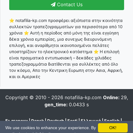
Contact Us
⭐ notafilia-kp.com προσφέρει αξιόπιστα στην κοινότητα
συλλεκτών τραπεζογραμματίων για περισσότερα από 10
χρόνια ⭐ Αυτή η περίοδος από μόνη της είναι εγγύηση
δέκα χρόνια εμπειρίας, μια συνεχως διευρυνόμενη
επιλογή, και αναρίθμητοι ικανοποιημένοι πελάτες
υποστηρίζουν το ηλεκτρονικό κατάστημα ⭐ Η επιλογή
είναι πραγματικά εντυπωσιακή – δεκάδες χιλιάδες
τραπεζογραμμάτια διατίθενται για συλλέκτες από όλο
τον κόσμο, Απο την Κεντρικη Ευρωπη στην Ασια, Αφρική,
και οι Αμερικές
Copyright © 2010 - 2026
notafilia-kp.com
Online:
29,
gen_time:
0.0433 s
Български
|
Dansk
|
Deutsch
|
Eesti
|
Ελληνικά
|
English
|
Español
|
Français
|
Hrvatski
|
Italiano
|
Latviešu
|
Lietuvių
|
We use cookies to enhance your experience. By
OK!