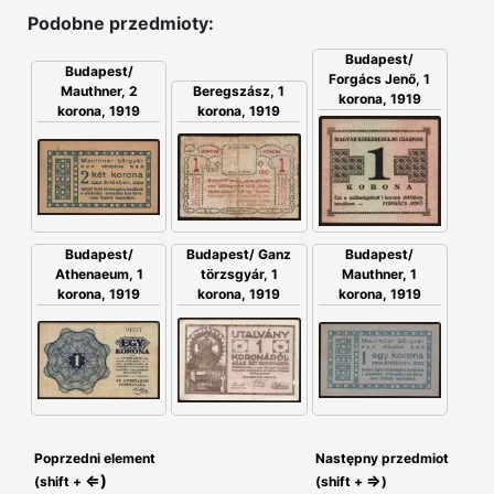
Podobne przedmioty:
Budapest/
Budapest/
Forgács Jenő, 1
Mauthner, 2
Beregszász, 1
korona, 1919
korona, 1919
korona, 1919
Budapest/
Budapest/ Ganz
Budapest/
Athenaeum, 1
törzsgyár, 1
Mauthner, 1
korona, 1919
korona, 1919
korona, 1919
Poprzedni element
Następny przedmiot
⇐)
⇒
(shift +
(shift +
)