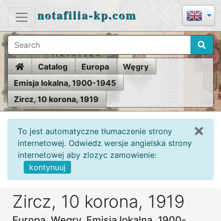
notafilia-kp.com
Home
Catalog
Europa
Węgry
Emisja lokalna, 1900-1945
Zircz, 10 korona, 1919
To jest automatyczne tłumaczenie strony
internetowej. Odwiedz wersje angielska strony
internetowej aby zlozyc zamowienie:
kontynuuj
Zircz, 10 korona, 1919
Europa, Węgry, Emisja lokalna, 1900-