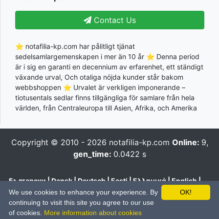
Contact Us
⭐ notafilia-kp.com har pålitligt tjänat
sedelsamlargemenskapen i mer än 10 år ⭐ Denna period
är i sig en garanti en decennium av erfarenhet, ett ständigt
växande urval, Och otaliga nöjda kunder står bakom
webbshoppen ⭐ Urvalet är verkligen imponerande –
tiotusentals sedlar finns tillgängliga för samlare från hela
världen, från Centraleuropa till Asien, Afrika, och Amerika
Copyright © 2010 - 2026
notafilia-kp.com
Online:
9,
gen_time:
0.0422 s
Български
|
Dansk
|
Deutsch
|
Eesti
|
Ελληνικά
|
English
|
Español
|
Français
|
Hrvatski
|
Italiano
|
Latviešu
|
Lietuvių
|
We use cookies to enhance your experience. By
OK!
Magyar
|
Nederlands
|
Polski
|
Português
|
Română
|
Pусский
|
continuing to visit this site you agree to our use
Slovenčina
|
Slovenski
|
Suomi
|
Svenska
|
Українська
|
中文
of cookies.
More information about cookies