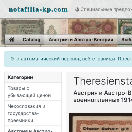
notafilia-kp.com
Специальные предло
Home
Catalog
Австрия и Австро-Венгрия
Выб
Это автоматический перевод веб-страницы. Посет
Категории
Theresiensta
Товары с
Австрия и Австро-В
убывающей ценой
военнопленных 191
Чехословакия и
государства-
преемники
Австрия и Австро-