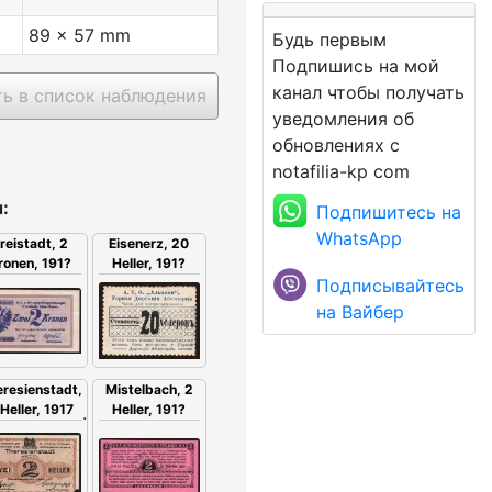
89 x 57 mm
Будь первым
Подпишись на мой
канал чтобы получать
ь в список наблюдения
уведомления об
обновлениях с
notafilia-kp com
:
Подпишитесь на
WhatsApp
reistadt, 2
Eisenerz, 20
ronen, 191?
Heller, 191?
Подписывайтесь
на Вайбер
Mistelbach, 2
eresienstadt,
Heller, 191?
 Heller, 1917