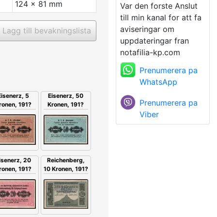
124 x 81 mm
Var den forste Anslut
till min kanal for att fa
aviseringar om
Lagg till bevakningslista
uppdateringar fran
notafilia-kp.com
Prenumerera pa
WhatsApp
Eisenerz, 5
Eisenerz, 50
Prenumerera pa
ronen, 191?
Kronen, 191?
Viber
isenerz, 20
Reichenberg,
ronen, 191?
10 Kronen, 191?