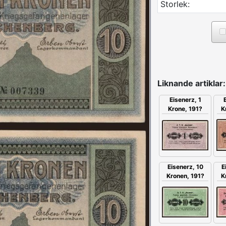
Storlek:
Liknande artiklar:
Eisenerz, 1
Krone, 191?
K
E
Eisenerz, 10
K
Kronen, 191?