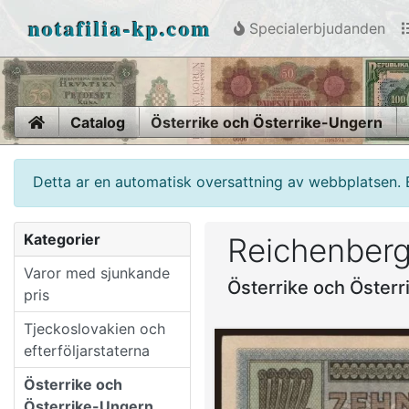
notafilia-kp.com
Specialerbjudanden
Home
Catalog
Österrike och Österrike-Ungern
Detta ar en automatisk oversattning av webbplatsen. 
Kategorier
Reichenberg
Varor med sjunkande
Österrike och Öster
pris
Tjeckoslovakien och
efterföljarstaterna
Österrike och
Österrike-Ungern