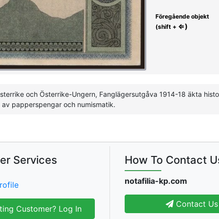
Föregående objekt
⇐)
(shift +
sterrike och Österrike-Ungern, Fanglägersutgåva 1914-18 äkta histor
r av papperspengar och numismatik.
er Services
How To Contact U
notafilia-kp.com
rofile
Contact Us
ting Customer? Log In