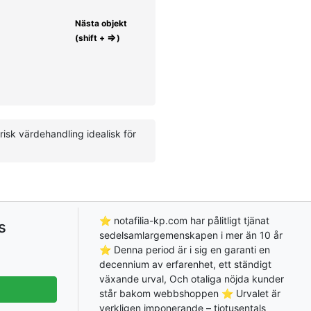
Nästa objekt
⇒
(shift +
)
isk värdehandling idealisk för
⭐ notafilia-kp.com har pålitligt tjänat
s
sedelsamlargemenskapen i mer än 10 år
⭐ Denna period är i sig en garanti en
decennium av erfarenhet, ett ständigt
växande urval, Och otaliga nöjda kunder
står bakom webbshoppen ⭐ Urvalet är
verkligen imponerande – tiotusentals