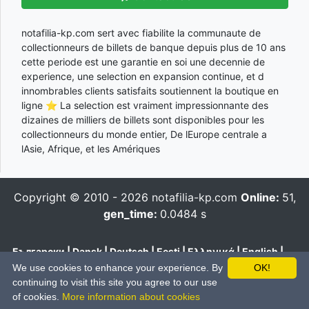
notafilia-kp.com sert avec fiabilite la communaute de
collectionneurs de billets de banque depuis plus de 10 ans
cette periode est une garantie en soi une decennie de
experience, une selection en expansion continue, et d
innombrables clients satisfaits soutiennent la boutique en
ligne ⭐ La selection est vraiment impressionnante des
dizaines de milliers de billets sont disponibles pour les
collectionneurs du monde entier, De lEurope centrale a
lAsie, Afrique, et les Amériques
Copyright © 2010 - 2026
notafilia-kp.com
Online:
51,
gen_time:
0.0484 s
Български
|
Dansk
|
Deutsch
|
Eesti
|
Ελληνικά
|
English
|
Español
|
Français
|
Hrvatski
|
Italiano
|
Latviešu
|
Lietuvių
|
We use cookies to enhance your experience. By
OK!
Magyar
|
Nederlands
|
Polski
|
Português
|
Română
|
Pусский
|
continuing to visit this site you agree to our use
Slovenčina
|
Slovenski
|
Suomi
|
Svenska
|
Українська
|
中文
of cookies.
More information about cookies