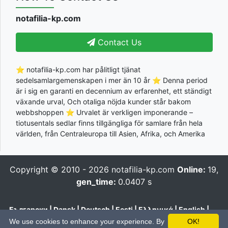
notafilia-kp.com
Contact Us
⭐ notafilia-kp.com har pålitligt tjänat
sedelsamlargemenskapen i mer än 10 år ⭐ Denna period
är i sig en garanti en decennium av erfarenhet, ett ständigt
växande urval, Och otaliga nöjda kunder står bakom
webbshoppen ⭐ Urvalet är verkligen imponerande –
tiotusentals sedlar finns tillgängliga för samlare från hela
världen, från Centraleuropa till Asien, Afrika, och Amerika
Copyright © 2010 - 2026
notafilia-kp.com
Online:
19,
gen_time:
0.0407 s
Български
|
Dansk
|
Deutsch
|
Eesti
|
Ελληνικά
|
English
|
Español
|
Français
|
Hrvatski
|
Italiano
|
Latviešu
|
Lietuvių
|
We use cookies to enhance your experience. By
OK!