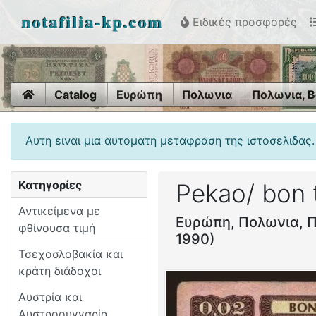
notafilia-kp.com
Ειδικές προσφορές
Home
Catalog
Ευρώπη
Πολωνια
Πολωνια, B
Αυτη ειναι μια αυτοματη μεταφραση της ιστοσελιδας.
Κατηγορίες
Pekao/ bon 
Αντικείμενα με
Ευρώπη, Πολωνια, Π
φθίνουσα τιμή
1990)
Τσεχοσλοβακία και
κράτη διάδοχοι
Αυστρία και
Αυστροουγγαρία