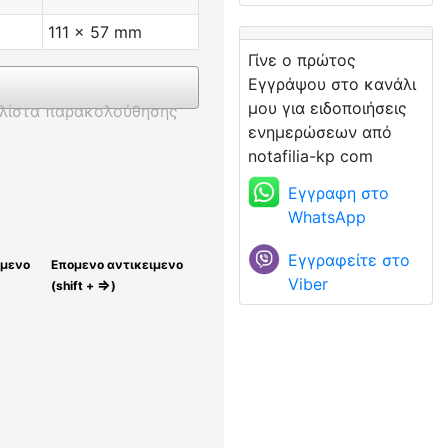
111 x 57 mm
Γίνε ο πρώτος
Εγγράψου στο κανάλι
μου για ειδοποιήσεις
λίστα παρακολούθησης
ενημερώσεων από
notafilia-kp com
Εγγραφη στο
WhatsApp
Εγγραφείτε στο
ίμενο
Επομενο αντικειμενο
Viber
⇒
(shift +
)