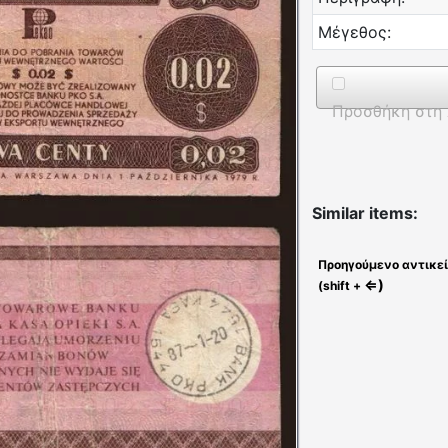
Μέγεθος:
Προσθήκη στη 
Similar items:
Προηγούμενο αντικε
⇐)
(shift +