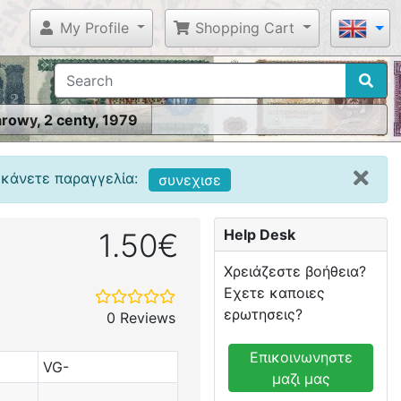
My Profile
Shopping Cart
rowy, 2 centy, 1979
 κάνετε παραγγελία:
συνεχισε
Help Desk
1.50€
Χρειάζεστε βοήθεια?
Εχετε καποιες
ερωτησεις?
0 Reviews
Επικοινωνηστε
VG-
μαζι μας