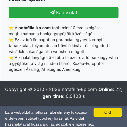
Kapcsolat
⭐ A
notafilia-kp.com
több mint 10 éve szolgálja
megbízhatóan a bankjegygyűjtők közösségét.
⭐ Ez az idő önmagában garancia: egy évtizednyi
tapasztalat, folyamatosan bővülő kínálat és elégedett
vásárlók sokasága áll a webshop mögött.
⭐ A kínálat lenyűgöző – több tízezer eladó bankjegy várja
a gyűjtőket a világ minden tájáról, Közép-Európától
egészen Ázsiáig, Afrikáig és Amerikáig.
Copyright © 2010 - 2026
notafilia-kp.com
Online:
22,
gen_time:
0.0403 s
Български
|
Dansk
|
Deutsch
|
Eesti
|
Ελληνικά
|
English
|
Ez a weboldal a felhasználói élmény fokozása
OK!
Español
|
Français
|
Hrvatski
|
Italiano
|
Latviešu
|
Lietuvių
|
érdekében sütiket (cookie) használ. Az oldal
Magyar
|
Nederlands
|
Polski
|
Português
|
Română
|
Pусский
|
használatával hozzájárul az adatok elemzéséhez,