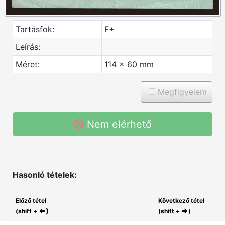
Tartásfok:
F+
Leírás:
Méret:
114 x 60 mm
Megfigyelem
Nem elérhető
Hasonló tételek:
Előző tétel
Következő tétel
⇐)
⇒
(shift +
(shift +
)