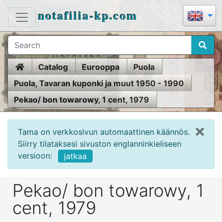
notafilia-kp.com
Home
Catalog
Eurooppa
Puola
Puola, Tavaran kuponki ja muut 1950 - 1990
Pekao/ bon towarowy, 1 cent, 1979
Tama on verkkosivun automaattinen käännös.
Siirry tilataksesi sivuston englanninkieliseen
versioon:
jatkaa
Pekao/ bon towarowy, 1
cent, 1979