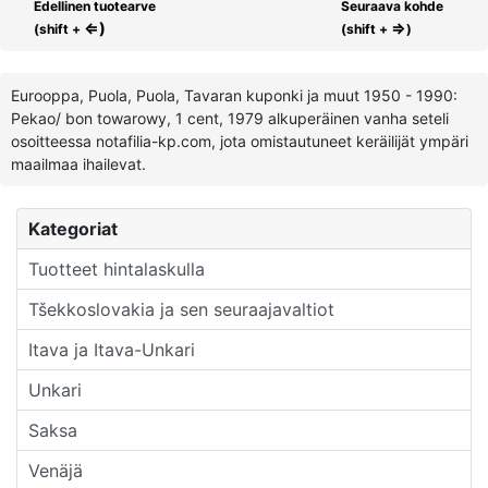
Edellinen tuotearve
Seuraava kohde
⇐)
⇒
(shift +
(shift +
)
Eurooppa, Puola, Puola, Tavaran kuponki ja muut 1950 - 1990:
Pekao/ bon towarowy, 1 cent, 1979 alkuperäinen vanha seteli
osoitteessa notafilia-kp.com, jota omistautuneet keräilijät ympäri
maailmaa ihailevat.
Kategoriat
Tuotteet hintalaskulla
Tšekkoslovakia ja sen seuraajavaltiot
Itava ja Itava-Unkari
Unkari
Saksa
Venäjä