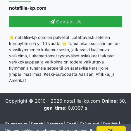
notafilia-kp.com
Contact Us
⭐ notafilia-kp com on palvellut luotettavasti setelien
keruuyhteisöä yli 10 vuotta ⭐ Tämä aika itsessään on tae
vuosikymmenen kokemuksesta, jatkuvasti laajeneva
valikoima, Lukemattomat tyytyväiset asiakkaat tukevat
verkkokauppaa ja valikoima on todella vaikuttava
kymmeniä tuhansia seteleitä on saatavilla keräilijöille
ympäri maailmaa, Keski-Euroopasta Aasiaan, Afrikka, ja
Amerikat
Copyright © 2010 - 2026
notafilia-kp.com
Online:
30,
gen_time:
0.0397 s
Български
|
Dansk
|
Deutsch
|
Eesti
|
Ελληνικά
|
English
|
Español
|
Français
|
Hrvatski
|
Italiano
|
Latviešu
|
Lietuvių
|
We use cookies to enhance your experience. By
OK!