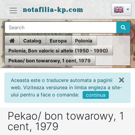
notafilia-kp.com
Home
Catalog
Europa
Polonia
Polonia, Bon valoric si altele (1950 - 1990)
Pekao/ bon towarowy, 1 cent, 1979
Aceasta este o traducere automata a paginii
web. Viziteaza versiunea in limba engleza a site-
ului pentru a face o comanda:
continua
Pekao/ bon towarowy, 1
cent, 1979