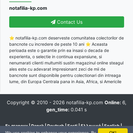
notafilia-kp.com
Contact Us
⭐ notafilia-kp.com deserveste comunitatea colectorilor de
bancnote cu incredere de peste 10 ani ⭐ Aceasta
perioada este o garantie prin ea insasi o decada de
experienta, o selectie in continua expansiune, si
nenumarati clienti multumiti sustin magazinul online steagul
ales este cu adevarat impresionant zeci de mii de
bancnote sunt disponibile pentru colectionari din intreaga
lume, din Europa Centrala pana in Asia, Africa, si Americile
Copyright © 2010 - 2026
notafilia-kp.com
Online:
6,
gen_time:
0.041 s
Български
|
Dansk
|
Deutsch
|
Eesti
|
Ελληνικά
|
English
|
Español
|
Français
|
Hrvatski
|
Italiano
|
Latviešu
|
Lietuvių
|
We use cookies to enhance your experience. By
OK!