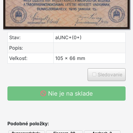
Stav:
aUNC+(0+)
Popis:
Veľkosť:
105 x 66 mm
Sledovanie
Nie je na sklade
Podobné položky: