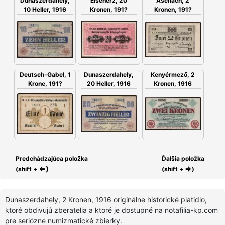
Eisenerz, 20
Dunaszerdahely,
Aschach, 2
Kronen, 191?
10 Heller, 1916
Kronen, 191?
Deutsch-Gabel, 1
Dunaszerdahely,
Kenyérmező, 2
Krone, 191?
20 Heller, 1916
Kronen, 1916
Predchádzajúca položka
Ďalšia položka
⇐)
⇒
(shift +
(shift +
)
Dunaszerdahely, 2 Kronen, 1916 originálne historické platidlo,
ktoré obdivujú zberatelia a ktoré je dostupné na notafilia-kp.com
pre seriózne numizmatické zbierky.