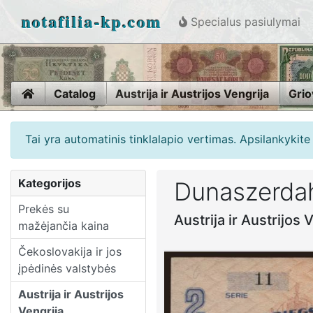
notafilia-kp.com
Specialus pasiulymai
Home
Catalog
Austrija ir Austrijos Vengrija
Grio
Tai yra automatinis tinklalapio vertimas. Apsilankykit
Kategorijos
Dunaszerdah
Prekės su
Austrija ir Austrijos
mažėjančia kaina
Čekoslovakija ir jos
įpėdinės valstybės
Austrija ir Austrijos
Vengrija