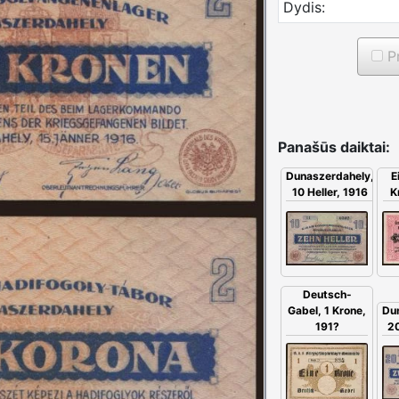
Dydis:
Pr
Panašūs daiktai:
E
Dunaszerdahely,
K
10 Heller, 1916
Deutsch-
Gabel, 1 Krone,
Du
191?
20