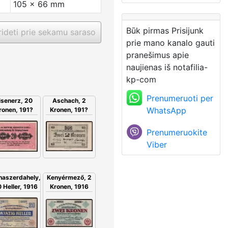
105 x 66 mm
Būk pirmas Prisijunk
ideti prie sekamu saraso
prie mano kanalo gauti
pranešimus apie
naujienas iš notafilia-
kp-com
Prenumeruoti per
isenerz, 20
Aschach, 2
WhatsApp
ronen, 191?
Kronen, 191?
Prenumeruokite
Viber
Kenyérmező, 2
naszerdahely,
Kronen, 1916
 Heller, 1916