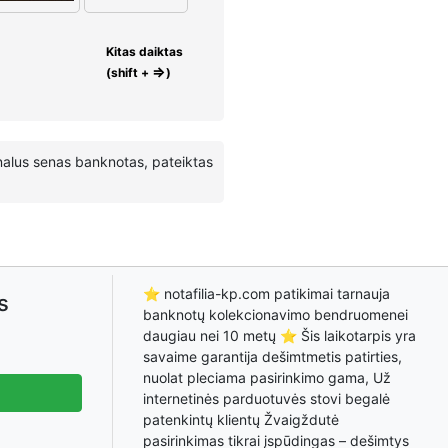
Kitas daiktas
⇒
(shift +
)
inalus senas banknotas, pateiktas
⭐ notafilia-kp.com patikimai tarnauja
s
banknotų kolekcionavimo bendruomenei
daugiau nei 10 metų ⭐ Šis laikotarpis yra
savaime garantija dešimtmetis patirties,
nuolat pleciama pasirinkimo gama, Už
internetinės parduotuvės stovi begalė
patenkintų klientų Žvaigždutė
pasirinkimas tikrai įspūdingas – dešimtys