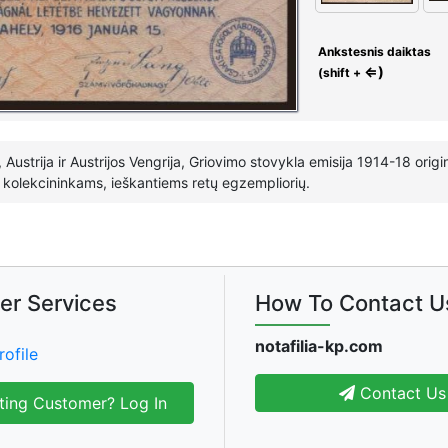
Ankstesnis daiktas
⇐)
(shift +
ustrija ir Austrijos Vengrija, Griovimo stovykla emisija 1914-18 orig
 kolekcininkams, ieškantiems retų egzempliorių.
er Services
How To Contact U
notafilia-kp.com
rofile
Contact Us
ting Customer? Log In