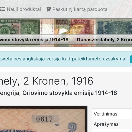
Nauji produktai
Paskutinį kartą parduota
vimo stovykla emisija 1914-18
Dunaszerdahely, 2 Kron
e svetaines angliskaja versija kad pateiktumete uzsakyma:
ely, 2 Kronen, 1916
 Vengrija, Griovimo stovykla emisija 1914-18
Vertinimas:
Aprašymas: