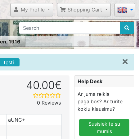
My Profile
Shopping Cart
en, 1916
tęsti
Help Desk
40.00€
Ar jums reikia
pagalbos? Ar turite
0 Reviews
kokiu klausimu?
aUNC+
Susisiekite su
mumis