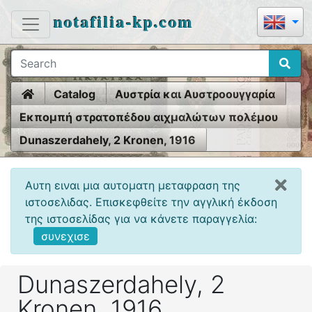
notafilia-kp.com
Home
Catalog
Αυστρία και Αυστροουγγαρία
Εκπομπή στρατοπέδου αιχμαλώτων πολέμου
1914-18
Dunaszerdahely, 2 Kronen, 1916
Αυτη ειναι μια αυτοματη μεταφραση της
ιστοσελιδας. Επισκεφθείτε την αγγλική έκδοση
της ιστοσελίδας για να κάνετε παραγγελία:
συνεχισε
Dunaszerdahely, 2
Kronen, 1916