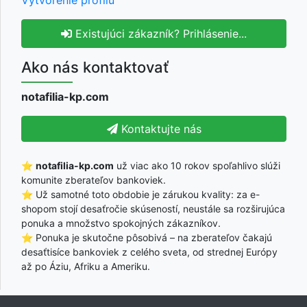
Existujúci zákazník? Prihlásenie...
Ako nás kontaktovať
notafilia-kp.com
Kontaktujte nás
⭐
notafilia-kp.com
už viac ako 10 rokov spoľahlivo slúži
komunite zberateľov bankoviek.
⭐ Už samotné toto obdobie je zárukou kvality: za e-
shopom stojí desaťročie skúseností, neustále sa rozširujúca
ponuka a množstvo spokojných zákazníkov.
⭐ Ponuka je skutočne pôsobivá – na zberateľov čakajú
desaťtisíce bankoviek z celého sveta, od strednej Európy
až po Áziu, Afriku a Ameriku.