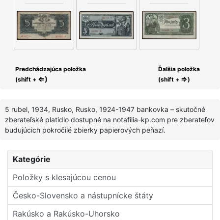
Predchádzajúca položka
Ďalšia položka
⇐)
⇒
(shift +
(shift +
)
5 rubel, 1934, Rusko, Rusko, 1924-1947 bankovka – skutočné
zberateľské platidlo dostupné na notafilia-kp.com pre zberateľov
budujúcich pokročilé zbierky papierových peňazí.
Kategórie
Položky s klesajúcou cenou
Česko-Slovensko a nástupní­cke štáty
Rakúsko a Rakúsko-Uhorsko