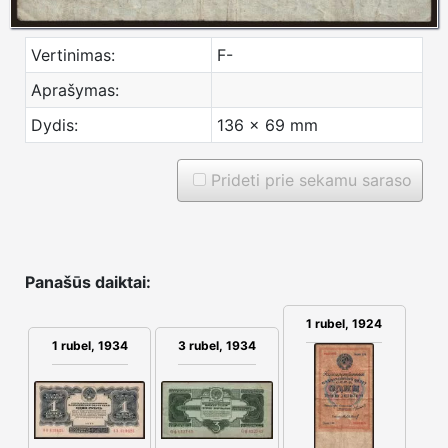
Vertinimas:
F-
Aprašymas:
Dydis:
136 x 69 mm
Prideti prie sekamu saraso
Panašūs daiktai:
1 rubel, 1924
1 rubel, 1934
3 rubel, 1934