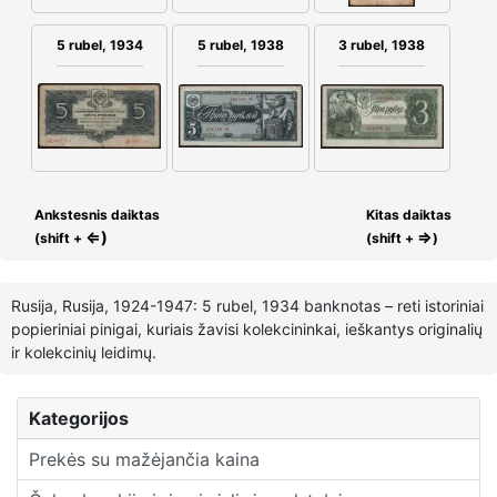
5 rubel, 1934
3 rubel, 1938
5 rubel, 1938
Ankstesnis daiktas
Kitas daiktas
⇐)
⇒
(shift +
(shift +
)
Rusija, Rusija, 1924-1947: 5 rubel, 1934 banknotas – reti istoriniai
popieriniai pinigai, kuriais žavisi kolekcininkai, ieškantys originalių
ir kolekcinių leidimų.
Kategorijos
Prekės su mažėjančia kaina