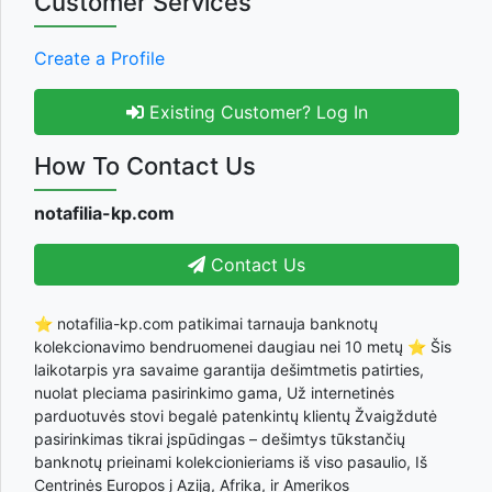
Customer Services
Create a Profile
Existing Customer? Log In
How To Contact Us
notafilia-kp.com
Contact Us
⭐ notafilia-kp.com patikimai tarnauja banknotų
kolekcionavimo bendruomenei daugiau nei 10 metų ⭐ Šis
laikotarpis yra savaime garantija dešimtmetis patirties,
nuolat pleciama pasirinkimo gama, Už internetinės
parduotuvės stovi begalė patenkintų klientų Žvaigždutė
pasirinkimas tikrai įspūdingas – dešimtys tūkstančių
banknotų prieinami kolekcionieriams iš viso pasaulio, Iš
Centrinės Europos į Aziją, Afrika, ir Amerikos