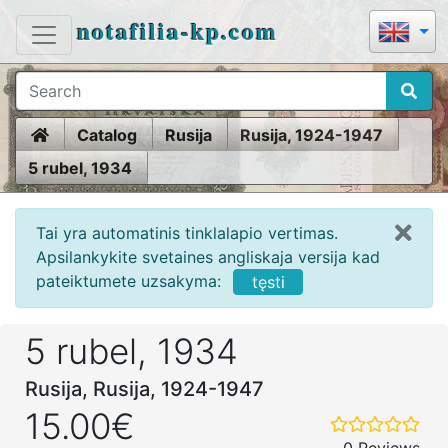
notafilia-kp.com
Home
Catalog
Rusija
Rusija, 1924-1947
5 rubel, 1934
Tai yra automatinis tinklalapio vertimas.
Apsilankykite svetaines angliskaja versija kad
pateiktumete uzsakyma:
tęsti
5 rubel, 1934
Rusija, Rusija, 1924-1947
15.00€