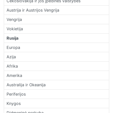
Čekoslovakija ir jos įpėdinės valstybės
Austrija ir Austrijos Vengrija
Vengrija
Vokietija
Rusija
Europa
Azija
Afrika
Amerika
Australija ir Okeanija
Periferijos
Knygos
Didmeninė prekyba