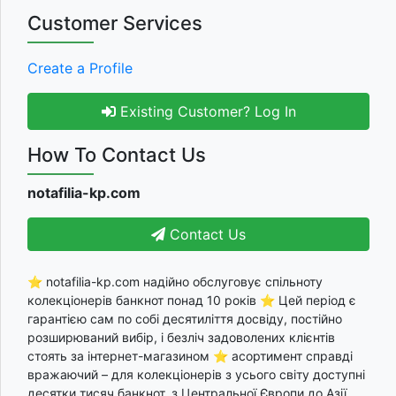
Customer Services
Create a Profile
Existing Customer? Log In
How To Contact Us
notafilia-kp.com
Contact Us
⭐ notafilia-kp.com надійно обслуговує спільноту
колекціонерів банкнот понад 10 років ⭐ Цей період є
гарантією сам по собі десятиліття досвіду, постійно
розширюваний вибір, і безліч задоволених клієнтів
стоять за інтернет-магазином ⭐ асортимент справді
вражаючий – для колекціонерів з усього світу доступні
десятки тисяч банкнот, з Центральної Європи до Азії,