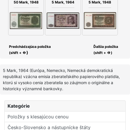
50 Mark, 1948
5 Mark, 1964
5 Mark, 1948
Predchádzajúca položka
Ďalšia položka
⇐)
⇒
(shift +
(shift +
)
5 Mark, 1964 (Európa, Nemecko, Nemecká demokratická
republika) vzácna emisia zberateľského papierového platidla,
ktorú si vysoko cenia zberatelia so záujmom o originálne a
historicky významné bankovky.
Kategórie
Položky s klesajúcou cenou
Česko-Slovensko a nástupní­cke štáty