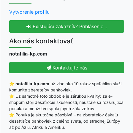
Vytvorenie profilu
Existujúci zákazník? Prihlásenie...
Ako nás kontaktovať
notafilia-kp.com
Kontaktujte nás
⭐
notafilia-kp.com
už viac ako 10 rokov spoľahlivo slúži
komunite zberateľov bankoviek.
⭐ Už samotné toto obdobie je zárukou kvality: za e-
shopom stojí desaťročie skúseností, neustále sa rozširujúca
ponuka a množstvo spokojných zákazníkov.
⭐ Ponuka je skutočne pôsobivá – na zberateľov čakajú
desaťtisíce bankoviek z celého sveta, od strednej Európy
až po Áziu, Afriku a Ameriku.