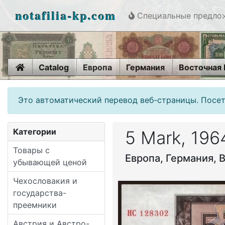
notafilia-kp.com
Специальные предло
Home
Catalog
Европа
Германия
Восточная
Это автоматический перевод веб-страницы. Посет
Категории
5 Mark, 196
Товары с
Европа, Германия, 
убывающей ценой
Чехословакия и
государства-
преемники
Австрия и Австро-