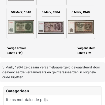
50 Mark, 1948
5 Mark, 1964
5 Mark, 1948
Vorige artikel
Volgend item
⇐)
⇒
(shift +
(shift +
)
5 Mark, 1964 zeldzaam verzamelpapiergeld gewaardeerd door
geavanceerde verzamelaars en geïnteresseerden in originele
oude biljetten.
Categorieen
Items met dalende prijs