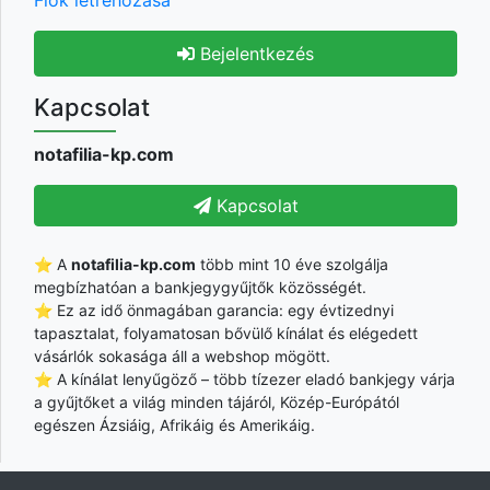
Bejelentkezés
Kapcsolat
notafilia-kp.com
Kapcsolat
⭐ A
notafilia-kp.com
több mint 10 éve szolgálja
megbízhatóan a bankjegygyűjtők közösségét.
⭐ Ez az idő önmagában garancia: egy évtizednyi
tapasztalat, folyamatosan bővülő kínálat és elégedett
vásárlók sokasága áll a webshop mögött.
⭐ A kínálat lenyűgöző – több tízezer eladó bankjegy várja
a gyűjtőket a világ minden tájáról, Közép-Európától
egészen Ázsiáig, Afrikáig és Amerikáig.