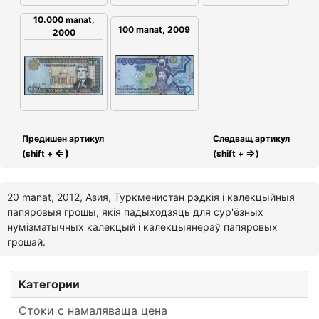
10.000 manat,
100 manat, 2009
2000
Предишен артикул
Следващ артикул
⇐)
⇒
(shift +
(shift +
)
20 manat, 2012, Азия, Туркменистан рэдкія і калекцыйныя
папяровыя грошы, якія падыходзяць для сур'ёзных
нумізматычных калекцый і калекцыянераў папяровых
грошай.
Категории
Стоки с намаляваща цена