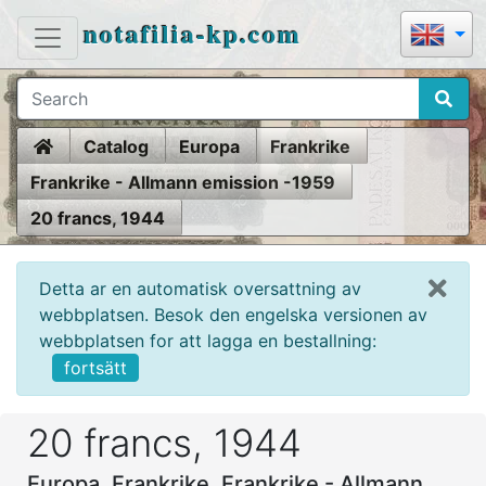
notafilia-kp.com
Home
Catalog
Europa
Frankrike
Frankrike - Allmann emission -1959
20 francs, 1944
Detta ar en automatisk oversattning av
webbplatsen. Besok den engelska versionen av
webbplatsen for att lagga en bestallning:
fortsätt
20 francs, 1944
Europa, Frankrike, Frankrike - Allmann