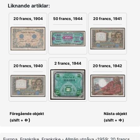
Liknande artiklar:
20 francs, 1904
20 francs, 1941
50 francs, 1944
2 francs, 1944
20 francs, 1940
20 francs, 1942
Föregående objekt
Nästa objekt
⇐)
⇒
(shift +
(shift +
)
Europa, Frankrike, Frankrike - Allmän utgåva -1959: 20 francs,