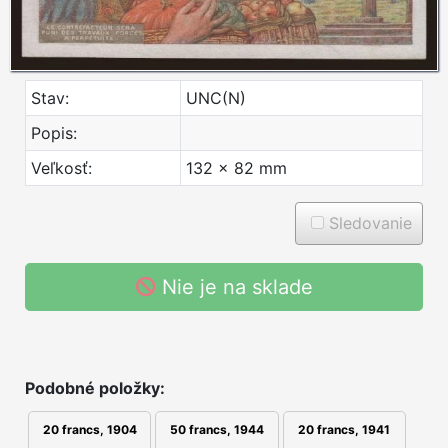
Stav:
UNC(N)
Popis:
Veľkosť:
132 x 82 mm
Sledovanie
Nie je na sklade
Podobné položky:
20 francs, 1904
20 francs, 1941
50 francs, 1944