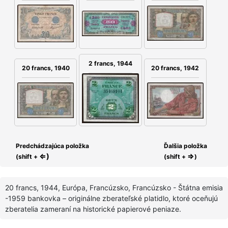
2 francs, 1944
20 francs, 1940
20 francs, 1942
Predchádzajúca položka
Ďalšia položka
⇐)
⇒
(shift +
(shift +
)
20 francs, 1944, Európa, Francúzsko, Francúzsko - Štátna emisia
-1959 bankovka – originálne zberateľské platidlo, ktoré oceňujú
zberatelia zameraní na historické papierové peniaze.