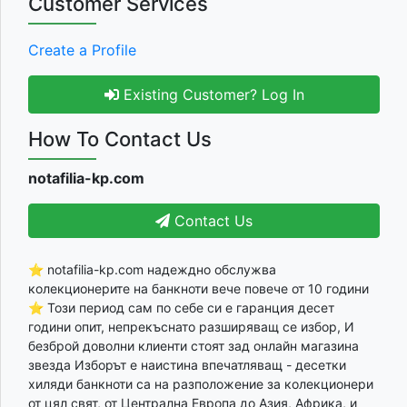
Customer Services
Create a Profile
Existing Customer? Log In
How To Contact Us
notafilia-kp.com
Contact Us
⭐ notafilia-kp.com надеждно обслужва
колекционерите на банкноти вече повече от 10 години
⭐ Този период сам по себе си е гаранция десет
години опит, непрекъснато разширяващ се избор, И
безброй доволни клиенти стоят зад онлайн магазина
звезда Изборът е наистина впечатляващ - десетки
хиляди банкноти са на разположение за колекционери
от цял свят, от Централна Европа до Азия, Африка, и