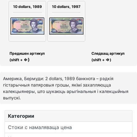
10 dollars, 1989
10 dollars, 1997
Предишен артикул
Следващ артикул
⇐)
⇒
(shift +
(shift +
)
Америка, Бермуди: 2 dollars, 1989 банкнота – рэдкія
гістарычныя папяровыя грошы, якімі захапляюцца
калекцыянеры, што шукаюць арыгінальныя і калекцыйныя
выпускі.
Категории
Стоки с намаляваща цена