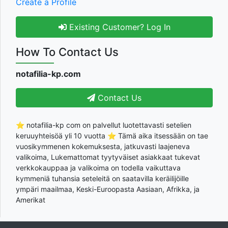
Create a Profile
Existing Customer? Log In
How To Contact Us
notafilia-kp.com
Contact Us
⭐ notafilia-kp com on palvellut luotettavasti setelien
keruuyhteisöä yli 10 vuotta ⭐ Tämä aika itsessään on tae
vuosikymmenen kokemuksesta, jatkuvasti laajeneva
valikoima, Lukemattomat tyytyväiset asiakkaat tukevat
verkkokauppaa ja valikoima on todella vaikuttava
kymmeniä tuhansia seteleitä on saatavilla keräilijöille
ympäri maailmaa, Keski-Euroopasta Aasiaan, Afrikka, ja
Amerikat