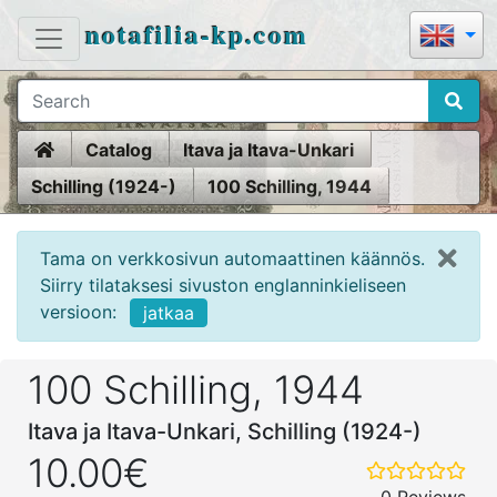
notafilia-kp.com
Home
Catalog
Itava ja Itava-Unkari
Schilling (1924-)
100 Schilling, 1944
Tama on verkkosivun automaattinen käännös.
Siirry tilataksesi sivuston englanninkieliseen
versioon:
jatkaa
100 Schilling, 1944
Itava ja Itava-Unkari, Schilling (1924-)
10.00€