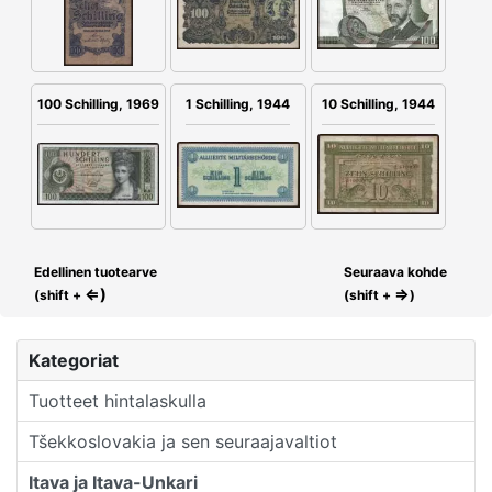
100 Schilling, 1969
1 Schilling, 1944
10 Schilling, 1944
Edellinen tuotearve
Seuraava kohde
⇐)
⇒
(shift +
(shift +
)
Kategoriat
Tuotteet hintalaskulla
Tšekkoslovakia ja sen seuraajavaltiot
Itava ja Itava-Unkari