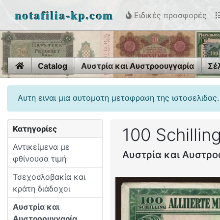
notafilia-kp.com
Ειδικές προσφορές
Home
Catalog
Αυστρία και Αυστροουγγαρία
Σέ
Αυτη ειναι μια αυτοματη μεταφραση της ιστοσελιδας.
Κατηγορίες
100 Schillin
Αντικείμενα με
Αυστρία και Αυστρο
φθίνουσα τιμή
Τσεχοσλοβακία και
κράτη διάδοχοι
Αυστρία και
Αυστροουγγαρία