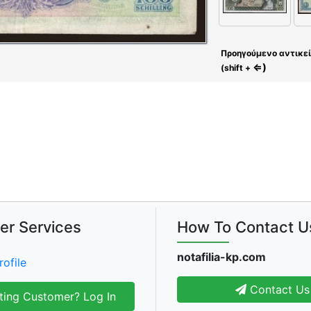
Προηγούμενο αντικε
⇐)
(shift +
er Services
How To Contact U
notafilia-kp.com
rofile
Contact Us
ting Customer? Log In