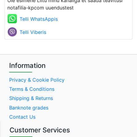
Ole esimene Liitu minu kanaliga et saada teavitusi
notafilia-kpcom uuendustest
Telli WhatsAppis
Telli Viberis
Information
Privacy & Cookie Policy
Terms & Conditions
Shipping & Returns
Banknote grades
Contact Us
Customer Services