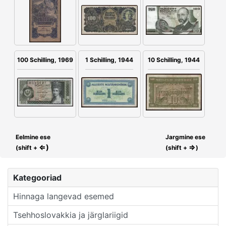
100 Schilling, 1969
1 Schilling, 1944
10 Schilling, 1944
Eelmine ese
Jargmine ese
⇐)
⇒
(shift +
(shift +
)
Kategooriad
Hinnaga langevad esemed
Tsehhoslovakkia ja järglariigid