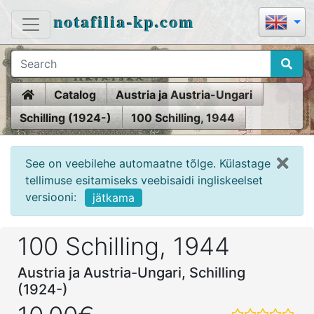
notafilia-kp.com
Home
Catalog
Austria ja Austria-Ungari
Schilling (1924-)
100 Schilling, 1944
See on veebilehe automaatne tõlge. Külastage
tellimuse esitamiseks veebisaidi ingliskeelset
versiooni:
jätkama
100 Schilling, 1944
Austria ja Austria-Ungari, Schilling
(1924-)