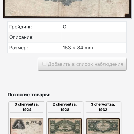
Грейдинг:
G
Описание:
Размер:
153 x 84 mm
Добавить в список наблюдения
Похожие товары:
3 chervontsa,
2 chervontsa,
3 chervontsa,
1924
1928
1932