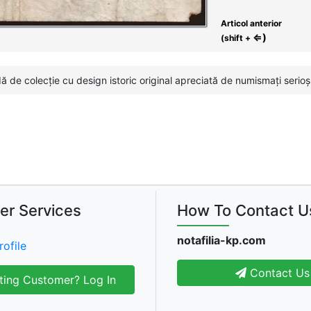
Articol anterior
⇐)
(shift +
 de colecție cu design istoric original apreciată de numismați serioși
er Services
How To Contact U
notafilia-kp.com
rofile
Contact Us
ting Customer? Log In