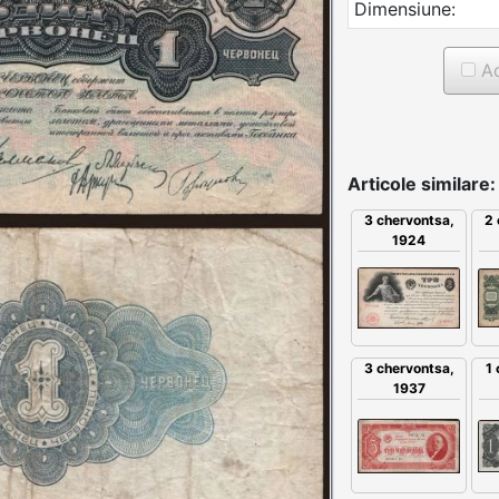
Dimensiune:
Ad
Articole similare:
2 
3 chervontsa,
1924
3 chervontsa,
1
1937