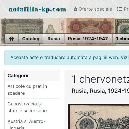
notafilia-kp.com
Oferte speciale
Pr
Home
Catalog
Rusia
Rusia, 1924-1947
1 che
Aceasta este o traducere automata a paginii web. Vizi
Categorii
1 chervonet
Articole cu pret in
Rusia, Rusia, 1924-
scadere
Cehoslovacia și
statele succesoare
Austria si Austro-
Ungaria