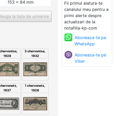
153 x 84 mm
Fii primul alatura-te
canalului meu pentru a
primi alerte despre
auga la lista de urmarire
actualizari de la
notafilia-kp-com
Aboneaza-te pe
WhatsApp
chervontsa,
3 chervontsa,
Aboneaza-te pe
1928
1932
Viber
1 chervonetz,
 chervonetz,
1926
1937