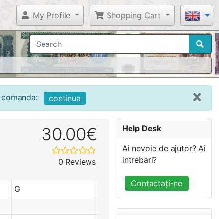
My Profile
Shopping Cart
 o comanda:
continua
Help Desk
30.00€
Ai nevoie de ajutor? Ai
intrebari?
0 Reviews
Contactați-ne
G