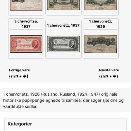
3 chervontsa,
1 chervonetz,
1 chervonetz, 1937
1937
1926
Forrige vare
Næste vare
⇐)
⇒
(shift +
(shift +
)
1 chervonetz, 1926 (Rusland, Rusland, 1924-1947) originale
historiske papirpenge egnede til samlere, der søger sjældne og
værdifulde sedler.
Kategorier