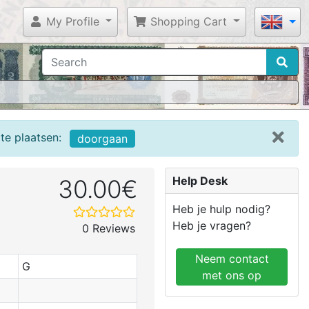
My Profile
Shopping Cart
te plaatsen:
doorgaan
Help Desk
30.00€
Heb je hulp nodig?
Heb je vragen?
0 Reviews
Neem contact
G
met ons op