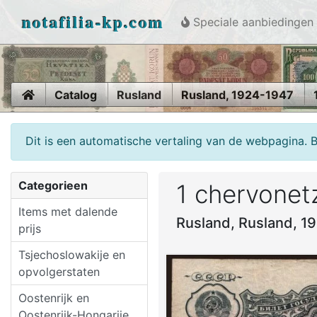
notafilia-kp.com
Speciale aanbiedingen
Home
Catalog
Rusland
Rusland, 1924-1947
Dit is een automatische vertaling van de webpagina. 
Categorieen
1 chervonet
Items met dalende
Rusland, Rusland, 1
prijs
Tsjechoslowakije en
opvolgerstaten
Oostenrijk en
Oostenrijk-Hongarije