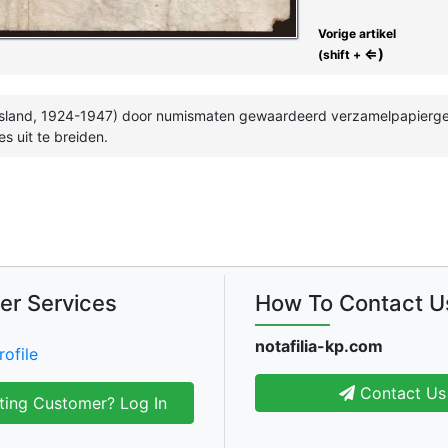
Vorige artikel
⇐)
(shift +
usland, 1924-1947) door numismaten gewaardeerd verzamelpapiergeld
es uit te breiden.
er Services
How To Contact U
notafilia-kp.com
rofile
Contact Us
ting Customer? Log In