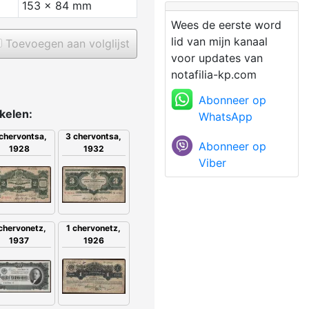
153 x 84 mm
Wees de eerste word
lid van mijn kanaal
Toevoegen aan volglijst
voor updates van
notafilia-kp.com
Abonneer op
ikelen:
WhatsApp
chervontsa,
3 chervontsa,
Abonneer op
1928
1932
Viber
1 chervonetz,
 chervonetz,
1926
1937