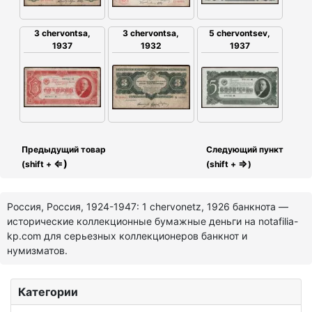
5 chervontsev,
3 chervontsa,
3 chervontsa,
1937
1937
1932
Предыдущий товар
Следующий пункт
⇐)
⇒
(shift +
(shift +
)
Россия, Россия, 1924-1947: 1 chervonetz, 1926 банкнота —
исторические коллекционные бумажные деньги на notafilia-
kp.com для серьезных коллекционеров банкнот и
нумизматов.
Категории