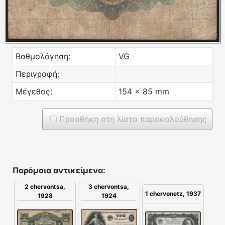
Βαθμολόγηση:
VG
Περιγραφή:
Μέγεθος:
154 x 85 mm
Προσθήκη στη λίστα παρακολούθησης
Παρόμοια αντικείμενα:
2 chervontsa,
3 chervontsa,
1 chervonetz, 1937
1928
1924