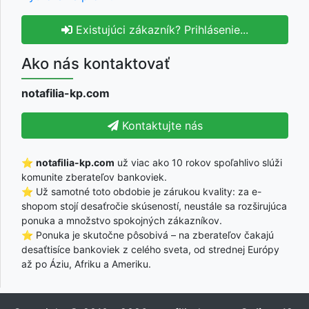
Existujúci zákazník? Prihlásenie...
Ako nás kontaktovať
notafilia-kp.com
Kontaktujte nás
⭐
notafilia-kp.com
už viac ako 10 rokov spoľahlivo slúži
komunite zberateľov bankoviek.
⭐ Už samotné toto obdobie je zárukou kvality: za e-
shopom stojí desaťročie skúseností, neustále sa rozširujúca
ponuka a množstvo spokojných zákazníkov.
⭐ Ponuka je skutočne pôsobivá – na zberateľov čakajú
desaťtisíce bankoviek z celého sveta, od strednej Európy
až po Áziu, Afriku a Ameriku.