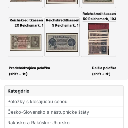
Reichskreditkassenschein,
50 Reichsmark, 1939, 20x
Reichskreditkassenschein,
Reichskreditkassenschein,
20 Reichsmark, 1939
5 Reichsmark, 1939
Predchádzajúca položka
Ďalšia položka
⇐)
⇒
(shift +
(shift +
)
Kategórie
Položky s klesajúcou cenou
Česko-Slovensko a nástupní­cke štáty
Rakúsko a Rakúsko-Uhorsko