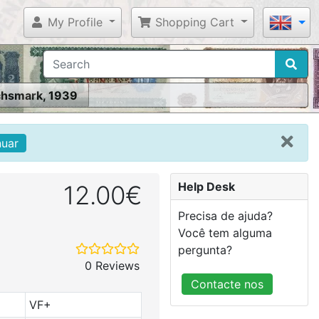
My Profile
Shopping Cart
chsmark, 1939
nuar
Help Desk
12.00€
Precisa de ajuda?
Você tem alguma
pergunta?
0 Reviews
Contacte nos
VF+