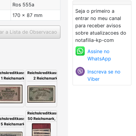
Ros 555a
Seja o primeiro a
170 x 87 mm
entrar no meu canal
para receber avisos
ar a Lista de Observacao
sobre atualizacoes do
notafilia-kp-com
Assine no
WhatsApp
Inscreva se no
hein,
ichskreditkassenschein,
Reichskreditkassenschein,
939
1 Reichsmark, 1939
Viber
2 Reichsmark, 1939
Reichskreditkassenschein,
50 Reichsmark, 1939, 20x
hein,
ichskreditkassenschein,
939
5 Reichsmark, 1939