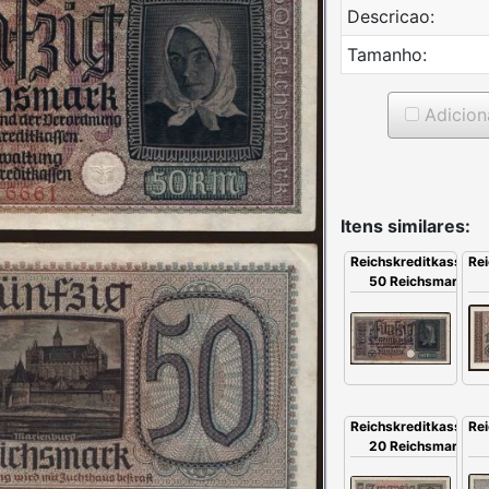
Descricao:
Tamanho:
Adicion
Itens similares:
Reichskreditkassensc
Re
50 Reichsmark, 1
Reichskreditkassensc
Re
20 Reichsmark, 1