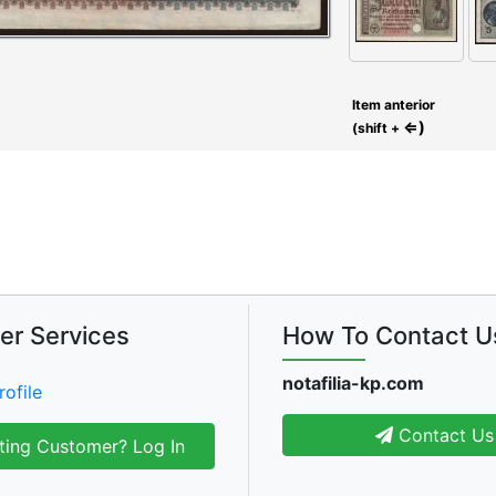
Item anterior
⇐)
(shift +
er Services
How To Contact U
notafilia-kp.com
rofile
Contact Us
ting Customer? Log In