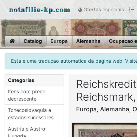
notafilia-kp.com
Ofertas especiais
Home
Catalog
Europa
Alemanha
Ocupacao e
Esta e uma traducao automatica da pagina web. Visite
Categorias
Reichskredi
Itens com preco
Reichsmark,
decrescente
Europa, Alemanha, O
Tchecoslovaquia e
estados sucessores
Austria e Austro-
Hungria