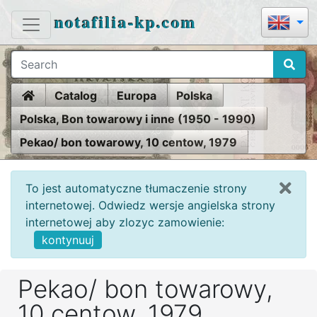
notafilia-kp.com
Home
Catalog
Europa
Polska
Polska, Bon towarowy i inne (1950 - 1990)
Pekao/ bon towarowy, 10 centow, 1979
To jest automatyczne tłumaczenie strony
internetowej. Odwiedz wersje angielska strony
internetowej aby zlozyc zamowienie:
kontynuuj
Pekao/ bon towarowy,
10 centow, 1979