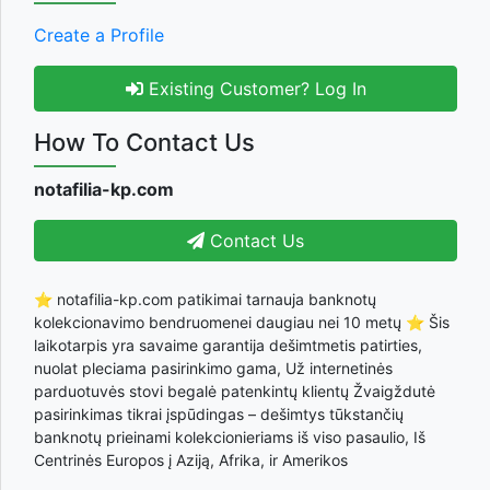
Create a Profile
Existing Customer? Log In
How To Contact Us
notafilia-kp.com
Contact Us
⭐ notafilia-kp.com patikimai tarnauja banknotų
kolekcionavimo bendruomenei daugiau nei 10 metų ⭐ Šis
laikotarpis yra savaime garantija dešimtmetis patirties,
nuolat pleciama pasirinkimo gama, Už internetinės
parduotuvės stovi begalė patenkintų klientų Žvaigždutė
pasirinkimas tikrai įspūdingas – dešimtys tūkstančių
banknotų prieinami kolekcionieriams iš viso pasaulio, Iš
Centrinės Europos į Aziją, Afrika, ir Amerikos