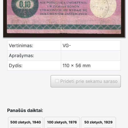
Vertinimas:
VG-
Aprašymas:
Dydis:
110 x 56 mm
Prideti prie sekamu saraso
Panašūs daiktai:
500 zlotych, 1940
100 zlotych, 1976
50 zlotych, 1929