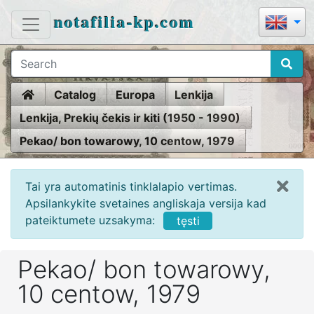
notafilia-kp.com
Home
Catalog
Europa
Lenkija
Lenkija, Prekių čekis ir kiti (1950 - 1990)
Pekao/ bon towarowy, 10 centow, 1979
Tai yra automatinis tinklalapio vertimas.
Apsilankykite svetaines angliskaja versija kad
pateiktumete uzsakyma:
tęsti
Pekao/ bon towarowy,
10 centow, 1979