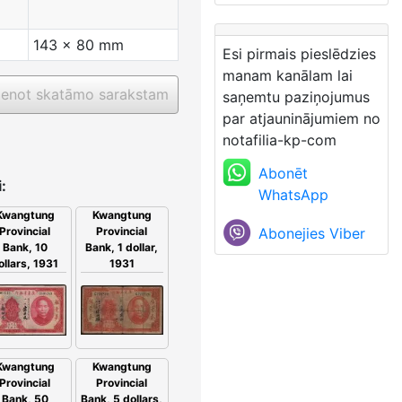
143 x 80 mm
Esi pirmais pieslēdzies
manam kanālam lai
ienot skatāmo sarakstam
saņemtu paziņojumus
par atjauninājumiem no
notafilia-kp-com
Abonēt
:
WhatsApp
Kwangtung
Kwangtung
Provincial
Abonejies Viber
Provincial
Bank, 1 dollar,
Bank, 10
1931
ollars, 1931
Kwangtung
Kwangtung
Provincial
Provincial
Bank, 50
Bank, 5 dollars,