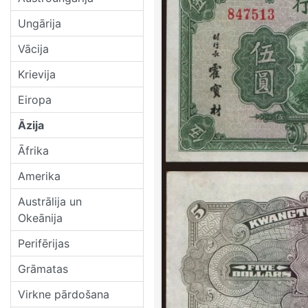
Ungārija
Vācija
Krievija
Eiropa
Āzija
Āfrika
Amerika
Austrālija un
Okeānija
Perifērijas
Grāmatas
Virkne pārdošana