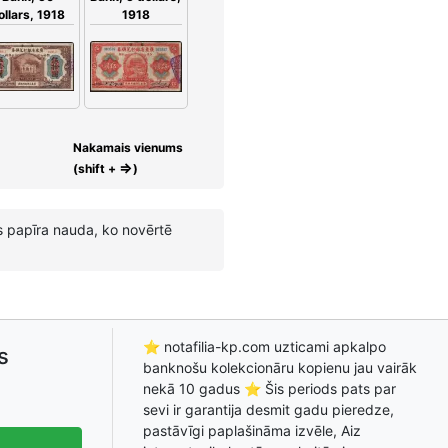
ollars, 1918
1918
Nakamais vienums
⇒
(shift +
)
s papīra nauda, ko novērtē
⭐ notafilia-kp.com uzticami apkalpo
s
banknošu kolekcionāru kopienu jau vairāk
nekā 10 gadus ⭐ Šis periods pats par
sevi ir garantija desmit gadu pieredze,
pastāvīgi paplašināma izvēle, Aiz