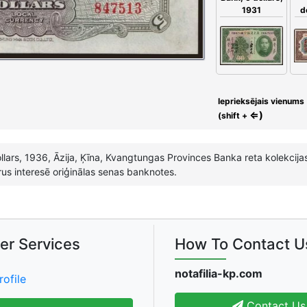
d
1931
Ieprieksējais vienums
⇐)
(shift +
lars, 1936, Āzija, Ķīna, Kvangtungas Provinces Banka reta kolekcija
urus interesē oriģinālas senas banknotes.
er Services
How To Contact U
notafilia-kp.com
rofile
Contact Us