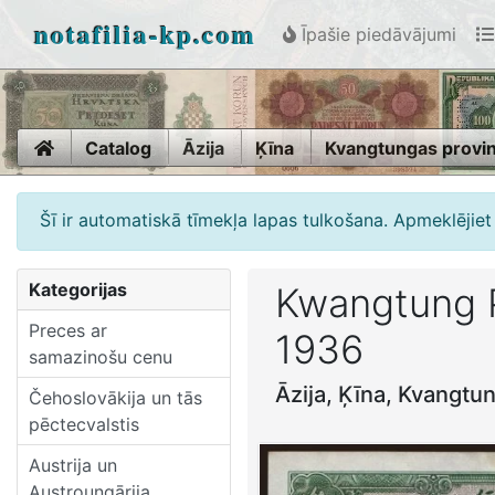
notafilia-kp.com
Īpašie piedāvājumi
Home
Catalog
Āzija
Ķīna
Kvangtungas provin
Šī ir automatiskā tīmekļa lapas tulkošana. Apmeklējiet 
Kategorijas
Kwangtung Pr
Preces ar
1936
samazinošu cenu
Āzija, Ķīna, Kvangtu
Čehoslovākija un tās
pēctecvalstis
Austrija un
Austroungārija