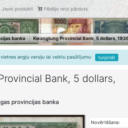
Jauni produkti
Pēdējo reizi pārdots
cijas banka
Kwangtung Provincial Bank, 5 dollars, 193
vietnes angļu versiju lai veiktu pasūtījumu:
turpināt
ovincial Bank, 5 dollars,
ngas provincijas banka
Novērtēšana: