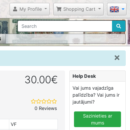
My Profile
Shopping Cart
6
Help Desk
30.00€
Vai jums vajadzīga
palīdzība? Vai jums ir
jautājumi?
0 Reviews
Sazinieties ar
mums
VF