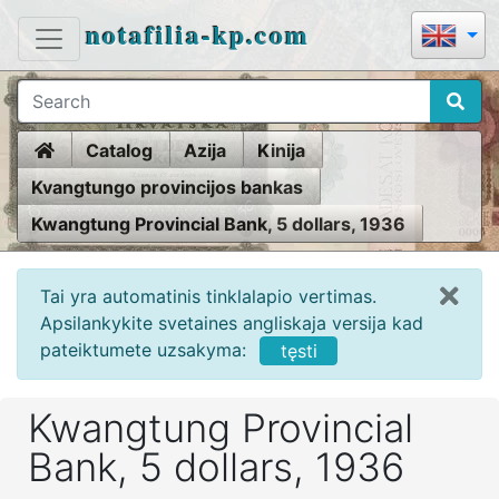
notafilia-kp.com
Home
Catalog
Azija
Kinija
Kvangtungo provincijos bankas
Kwangtung Provincial Bank, 5 dollars, 1936
Tai yra automatinis tinklalapio vertimas.
Apsilankykite svetaines angliskaja versija kad
pateiktumete uzsakyma:
tęsti
Kwangtung Provincial
Bank, 5 dollars, 1936