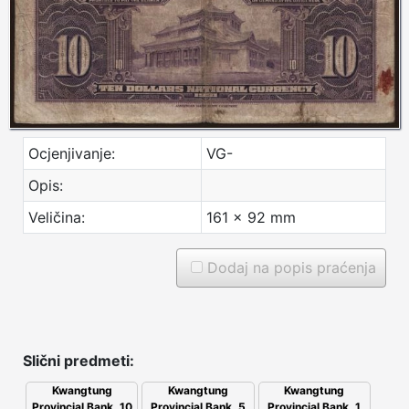
Ocjenjivanje:
VG-
Opis:
Veličina:
161 x 92 mm
Dodaj na popis praćenja
Slični predmeti:
Kwangtung
Kwangtung
Kwangtung
Provincial Bank, 10
Provincial Bank, 5
Provincial Bank, 1